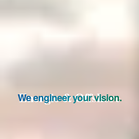
Energie & Offshore
We engineer your vision.