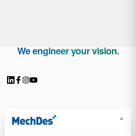
We engineer your vision.
×
→
Plan een adviesgesprek