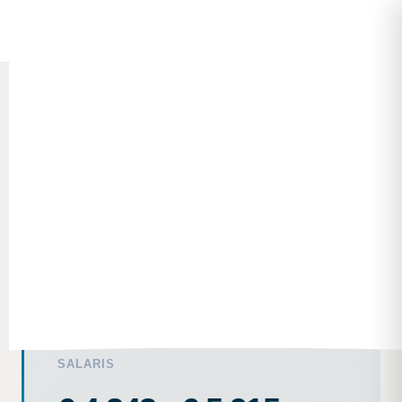
Solliciteer direct
Vereisten
Vacature
Werkweek
Praktijk
Groeipad
TOOLING & MACHINES
Sr. Mechanical
Engineer
Harderwijk · Fulltime of parttime · Direct beschikbaar
SALARIS